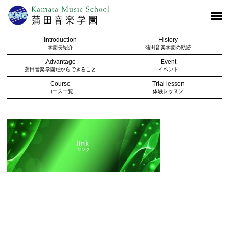
Introduction
History
学園長紹介
蒲田音楽学園の軌跡
Advantage
Event
蒲田音楽学園だからできること
イベント
Course
Trial lesson
コース一覧
体験レッスン