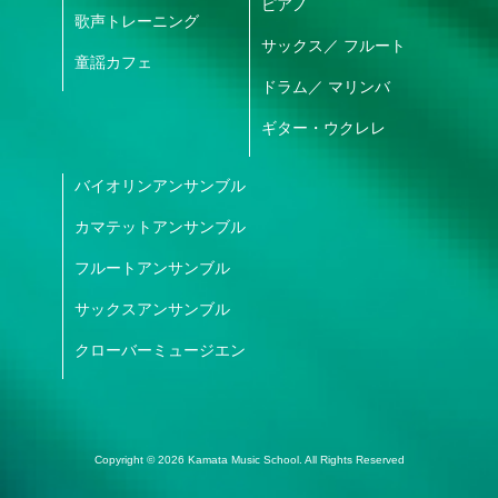
ピアノ
歌声トレーニング
サックス
／
フルート
童謡カフェ
ドラム
／
マリンバ
ギター・ウクレレ
バイオリンアンサンブル
カマテットアンサンブル
フルートアンサンブル
サックスアンサンブル
クローバーミュージエン
Copyright © 2026 Kamata Music School. All Rights Reserved