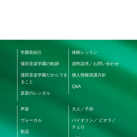
学園長紹介
体験レッスン
蒲田音楽学園の軌跡
資料請求／お問い合わせ
蒲田音楽学園だからでき
個人情報保護方針
ること
Q&A
楽器のレンタル
声楽
大人
／
子供
ヴォーカル
バイオリン
／
ビオラ
／
チェロ
歌謡