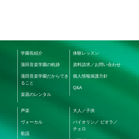
学園長紹介
体験レッスン
蒲田音楽学園の軌跡
資料請求／お問い合わせ
蒲田音楽学園だからでき
個人情報保護方針
ること
Q&A
楽器のレンタル
声楽
大人
／
子供
ヴォーカル
バイオリン
／
ビオラ
／
チェロ
歌謡