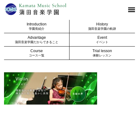
Introduction
History
学園長紹介
蒲田音楽学園の軌跡
Advantage
Event
蒲田音楽学園だからできること
イベント
Course
Trial lesson
コース一覧
体験レッスン